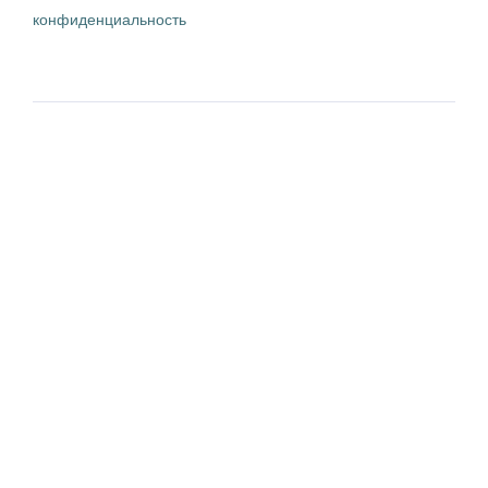
конфиденциальность
Хочу работать
Стать партнером
2026.
Работа-i
. Все материалы сайта доступны под лицензией
Creative Commons СС-BY-SA 3.0