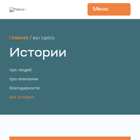
Меню
Перейти
к
содержанию
главная
/
вы здесь
Истории
про людей
про компании
благодарности
все истории