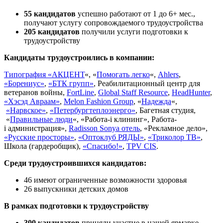
55 кандидатов
успешно работают от 1 до 6+ мес.,
получают услугу сопровождаемого трудоустройства
205 кандидатов
получили услуги подготовки к
трудоустройству
Кандидаты трудоустроились в компании:
Типография «АКЦЕНТ
«, «
Помогать легко
«,
Ahlers
,
«Борениус»
,
«БТК групп»
, Реабилитационный центр для
ветеранов войны,
FortLine
,
Global Staff Resource
,
HeadHunter
,
«Хэсэд Авраам»
,
Melon Fashion Group
, «
Надежда
«,
«Нарвское»
,
«Петербургтеплоэнерго»
, Багетная студия,
«
Правильные люди
«, «Работа-i клининг», Работа-
i администрация»,
Radisson Sonya отель
, «Рекламное дело»,
«Русские просторы»
,
«Оптоклуб РЯДЫ»
,
«Триколор ТВ»
,
Школа (гардеробщик),
«Спасибо!»
,
TPV CIS
.
Среди трудоустроившихся кандидатов:
46 имеют ограниченные возможности здоровья
26 выпускники детских домов
В рамках подготовки к трудоустройству
300 кандидатов
приняли участие в нашей ярмарке