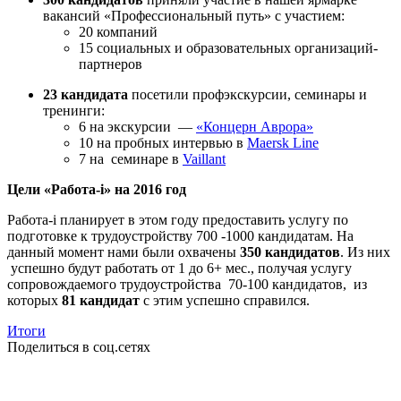
вакансий «Профессиональный путь» с участием:
20 компаний
15 социальных и образовательных организаций-
партнеров
23 кандидата
посетили профэкскурсии, семинары и
тренинги:
6 на экскурсии —
«Концерн Аврора»
10 на пробных интервью в
Maersk Line
7 на семинаре в
Vaillant
Цели «Работа-i» на 2016 год
Работа-i планирует в этом году предоставить услугу по
подготовке к трудоустройству 700 -1000 кандидатам. На
данный момент нами были охвачены
350 кандидатов
. Из них
успешно будут работать от 1 до 6+ мес., получая услугу
сопровождаемого трудоустройства 70-100 кандидатов, из
которых
81 кандидат
с этим успешно справился.
Итоги
Поделиться в соц.сетях