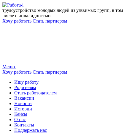
Перейти
к
трудоустройство молодых людей из уязвимых групп, в том
содержанию
числе с инвалидностью
Хочу работать
Стать партнером
Меню
Хочу работать
Стать партнером
Ищу работу
Родителям
Стать работодателем
Вакансии
Новости
Истории
Кейсы
О нас
Контакты
Поддержать нас