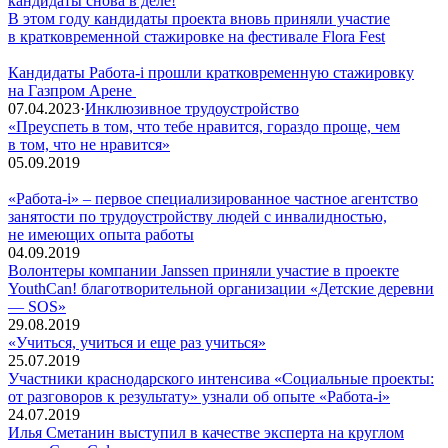
кандидаты снова в деле!
В этом году кандидаты проекта вновь приняли участие
в кратковременной стажировке на фестивале Flora Fest
Кандидаты Работа-i прошли кратковременную стажировку
на Газпром Арене
07.04.2023
·
Инклюзивное трудоустройство
«Преуспеть в том, что тебе нравится, гораздо проще, чем
в том, что не нравится»
05.09.2019
«Работа-i» – первое специализированное частное агентство
занятости по трудоустройству людей с инвалидностью,
не имеющих опыта работы
04.09.2019
Волонтеры компании Janssen приняли участие в проекте
YouthCan! благотворительной организации «Детские деревни
— SOS»
29.08.2019
«Учиться, учиться и еще раз учиться»
25.07.2019
Участники краснодарского интенсива «Социальные проекты:
от разговоров к результату» узнали об опыте «Работа-i»
24.07.2019
Илья Сметанин выступил в качестве эксперта на круглом