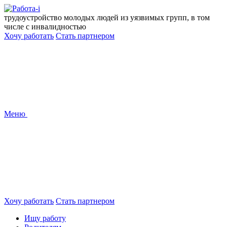
Перейти
к
трудоустройство молодых людей из уязвимых групп, в том
содержанию
числе с инвалидностью
Хочу работать
Стать партнером
Меню
Хочу работать
Стать партнером
Ищу работу