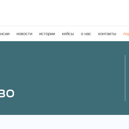
ансии
новости
истории
кейсы
о нас
контакты
по
во