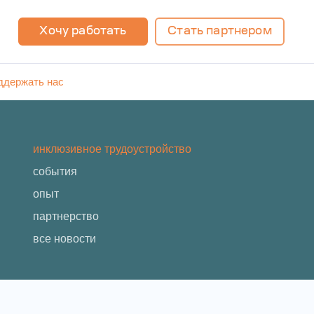
Хочу работать
Стать партнером
ддержать нас
инклюзивное трудоустройство
события
опыт
партнерство
все новости